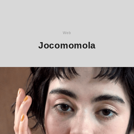
Web
Jocomomola