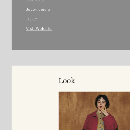
Jocomomola
リンク
Visit Website