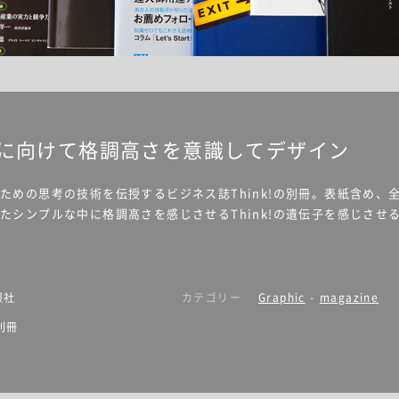
に向けて格調高さを意識してデザイン
ための思考の技術を伝授するビジネス誌Think!の別冊。表紙含め、
シンプルな中に格調高さを感じさせるThink!の遺伝子を感じさせる
報社
カテゴリー
Graphic
-
magazine
別冊