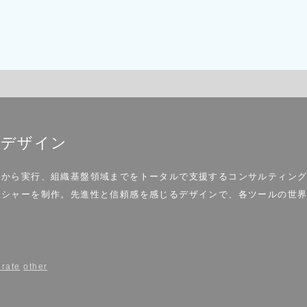
ルデザイン
略から実行、組織基盤領域までをトータルで支援するコンサルティン
ーシャーを制作。先進性と信頼感を感じるデザインで、各ツールの世
orate
other