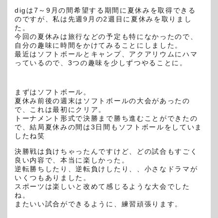
dig
は
7
～
9
月の間希望する期間に夏休みを取得できる
のですが、
私は先週
9
月の
2
週目に夏休みを取りまし
た。
今回の夏休みは旅行などの予定も特になかったので、
自分の趣味に時間をかけてみることにしました。
最近はソフトボールとキャンプ、アクアリウムにハマ
っているので、3つの趣味を少しずつやることに。
まずはソフトボール。
夏休み前後の週末はソフトボールの大会があったの
で、これは最初にクリア。
トーナメント形式で決勝まで勝ち進むことができたの
で、結局夏休みの間は3日間もソフトボールをしていま
したね笑
決勝戦は負けちゃったんですけど、どの試合もすごく
良い内容で、本当に楽しかった。
逆転勝ちしたり、逆転負けしたり、、小さなドラマが
いくつもありました。
スポーツは楽しいと改めて感じるような大会でした
ね。
またいい試合ができるように、練習頑張ります。