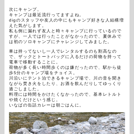
次にキャンプ。
キャンプは最近流行ってますよね。
dig
のスタッフや友人の中にもキャンプ好きな人結構増
えた気がします。
私も例に漏れず友人と時々キャンプに行っているので
すが、
一人では行ったことがなかったので、夏休みで
は初のソロキャンプにチャレンジしてみました。
車は持ってないし一人でレンタルするのも割高なの
で、ザックとトートバッグに入るだけの荷物を持って
電車で移動することに。
荷物が多く長い時間歩くのは嫌だったので、駅から徒
歩
5
分のキャンプ場をチョイス。
川沿いにテント泊できるキャンプ場で、川の音を聞き
ながら焚き火をしたり、お酒を飲んだりしてゆっくり
過ごしました。
料理には時間をかけたくなかったので、基本レトルト
や焼くだけという感じ。
いなばの缶詰カレーは朝ごはんに。