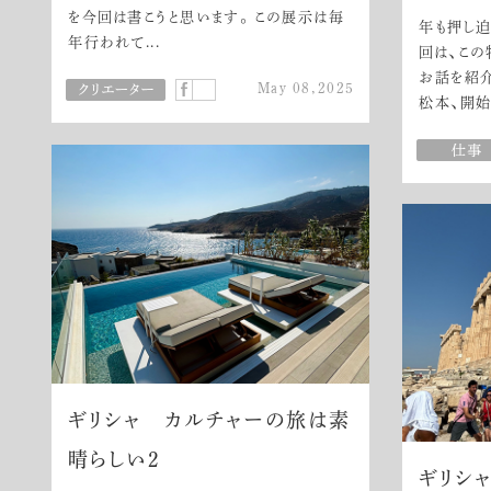
を今回は書こうと思います。 この展示は毎
年も押し迫
年行われて...
回は、こ
お話を紹介
May 08,2025
松本、開始.
ギリシャ カルチャーの旅は素
晴らしい2
ギリシ