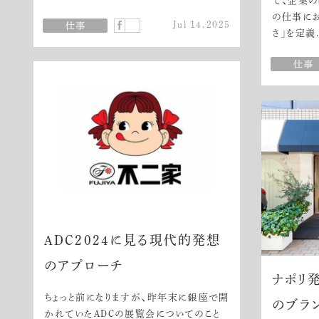
て、企業の
の仕事にお
Jul 14,2025
さ」を定義.
ADC2024に見る現代的発想
のアプローチ
ナポリ
ちょっと前になりますが、昨年末に銀座で開
のブラ
かれていたADCの展覧会についてのこと