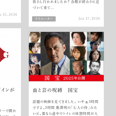
皆さん行かれましたか？ 会期が終わりに近
づいて来て...
n 21,2026
Jan 27,2026
ザインが
血と芸の呪縛 国宝
話題の映画を見てきました。 いやぁ3時間
ですよ、3時間 黒澤明の「七人の侍」みた
リーで開か
いに、昔なら途中でトイレの休憩時間が入