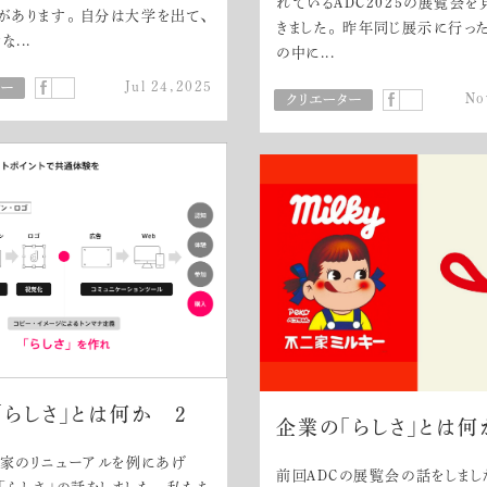
れているADC2025の展覧会
あります。 自分は大学を出て、新
きました。 昨年同じ展示に行っ
..
の中に...
Jul 24,2025
No
「らしさ」とは何か 2
企業の「らしさ」とは何
二家のリニューアルを例にあげ
前回ADCの展覧会の話をしまし