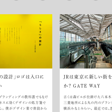
さの設計」ロゴは入口に
JRは東京に新しい街
い
か？ GATE WAY
ブランディングの教科書でもなけ
古くは森ビルが仕掛けた六本木
ネスに効くデザインの処方箋で
三菱地所による丸の内のブラン
ん。 僕がデザイン業で普段から
横浜みなとみらい、 最近では、