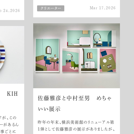
Mar 17,2026
b 24,2026
 KIH
佐藤雅彦と中村至男 めちゃ
いい展示
すが、この
昨年の年末、横浜美術館のリニューアル第
ーがあるん
1弾として佐藤雅彦の展示がありましたが、
記事ごとに