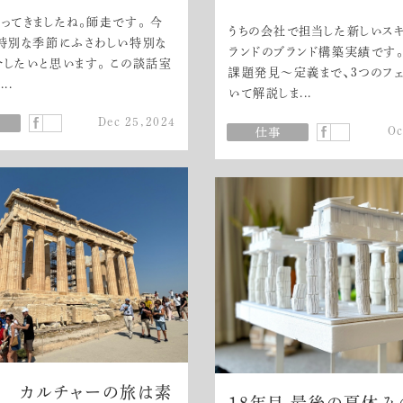
ってきましたね。師走です。 今
うちの会社で担当した新しいス
の特別な季節にふさわしい特別な
ランドのブランド構築実績です。
したいと思います。 この談話室
課題発見～定義まで、3つのフ
..
いて解説しま...
Dec 25,2024
Oc
ャ カルチャーの旅は素
18年目 最後の夏休み