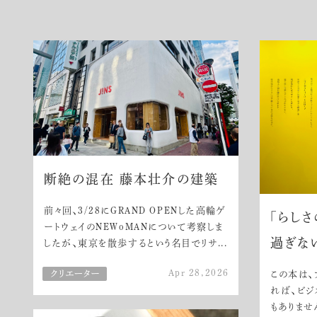
断絶の混在 藤本壮介の建築
前々回、3/28にGRAND OPENした高輪ゲ
「らし
ートウェイのNEWoMANについて考察しま
過ぎな
したが、東京を散歩するという名目でリサ...
Apr 28,2026
この本は、
れば、ビジ
もありませ