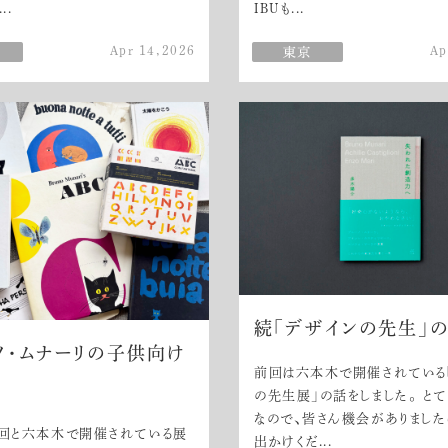
..
IBUも...
Apr 14,2026
Ap
続「デザインの先生」
ノ・ムナーリの子供向け
前回は六本木で開催されている
の先生展」の話をしました。 と
なので、皆さん機会がありまし
々回と六本木で開催されている展
出かけくだ...