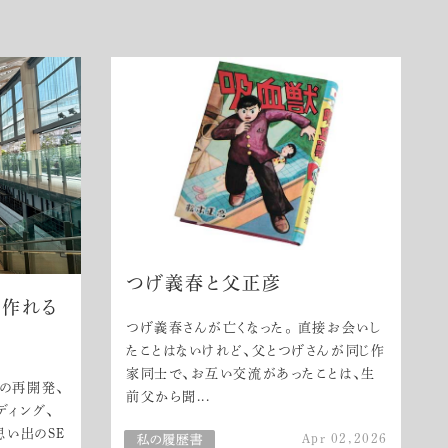
つげ義春と父正彦
を作れる
つげ義春さんが亡くなった。 直接お会いし
たことはないけれど、父とつげさんが同じ作
家同士で、お互い交流があったことは、生
の再開発、
前父から聞...
ディング、
思い出のSE
Apr 02,2026