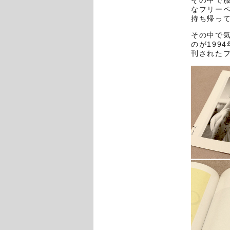
その中で
なフリー
持ち帰っ
その中で
のが199
刊されたフ