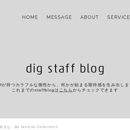
HOME
MESSAGE
ABOUT
SERVIC
affが持つカラフルな個性から、
何かが始まる期待感を生み出しま
これまでのstaffblogは
こちら
からチェックできます
きな My favorite Collection3