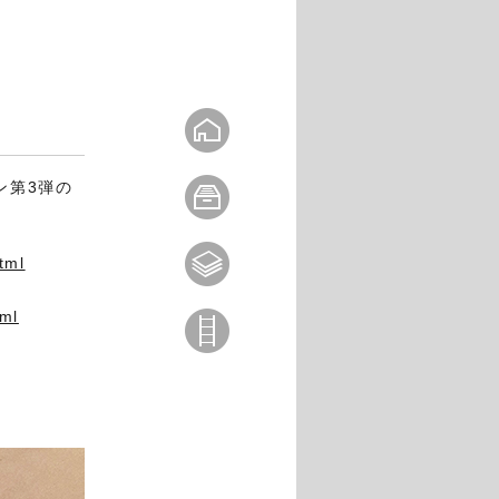
ン第3弾の
tml
tml