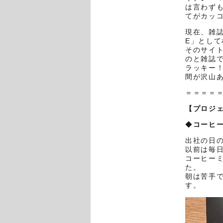
は言わず
てがカッ
現在、雑誌
E」とし
そのサイ
のと雑誌で
ラッキー
間が沢山
＝＝＝＝
【プロジ
◆
コーヒ
出社の日
以前は毎
コーヒー
た。
朝は苦手
す。