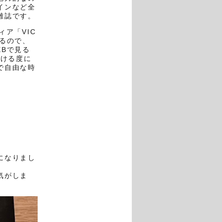
インなど全
雑誌です。
ア「VIC
るので、
Bで見る
つける度に
で自由な時
になりまし
気がしま