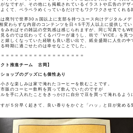
もがなですが、その他にも掲載されているイラストや広告のデザ
コよくて、ペラペラめくっているだけでもワクワクさせてくれる
は廃刊で世界30ヵ国以上に支部を持つユース向けデジタルメディ
て相変わらずな内容のコンテンツを日々5千万人以上に提供してい
トをみればその雑誌の空気感は感じられますが、同じ写真でもWE
見るのでは伝わってくるパワーが違うし、街で「VICE」を見
！と嬉しくなっていた経験も良い思い出で、紙全盛期に人生の中
ある時期に過ごせたのは幸せなことでした。
＝＝＝＝＝＝＝＝＝＝＝＝＝＝＝＝＝＝＝
ェクト推進チーム 古岡】
ーショップのグッズにも個性あり
の小さな楽しみは家で淹れたコーヒーを飲むことです。
日市販のコーヒー飲料を買って飲んでいたのですが
ミルを手に入れたことをきっかけに自分で豆を買って淹れるよう
ですが５分早く起きて、良い香りをかぐと「ハッ」と目が覚める