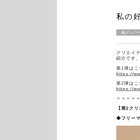
私の好き
digメンバ
クリエイ
紹介です
第1弾はこ
https://w
第2弾はこ
https://w
＝＝＝＝
【第2ク
◆
フリー