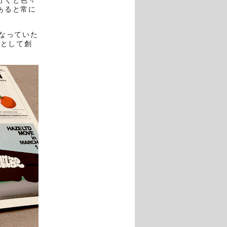
行くと色々
あると常に
なっていた
誌として創