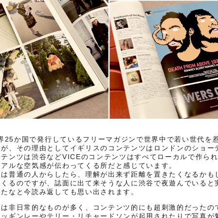
界25か国で発行しているフリーマガジンで世界中で若い世代を
すが、その理由としてイギリスのコンテンツはロンドンのショー
テンツは渋谷などVICEのコンテンツはすべてローカルで作ら
リアルな空気感が伝わってくる所だと感じています。
には普通の人からしたら、理解が出来ず距離を置きたくなるかも
てくるのですが、誌面に出て来そうな人に渋谷で夜遊んでいると
いたなと今読み返しても思い出されます。
容は非日常的なものが多く、コンテンツ的にも超刺激的だったの
マッギンレーやテリー・リチャードソンが起用されたりで写真が