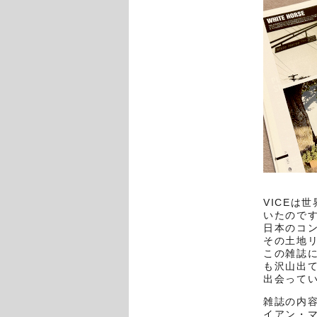
VICE
は世
いたので
日本のコン
その土地
この雑誌
も沢山出
出会って
雑誌の内
イアン・