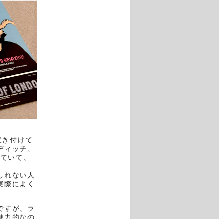
惹き付けて
ディッチ、
れていて、
しれない人
実際によく
ですが、ラ
魅力的なの