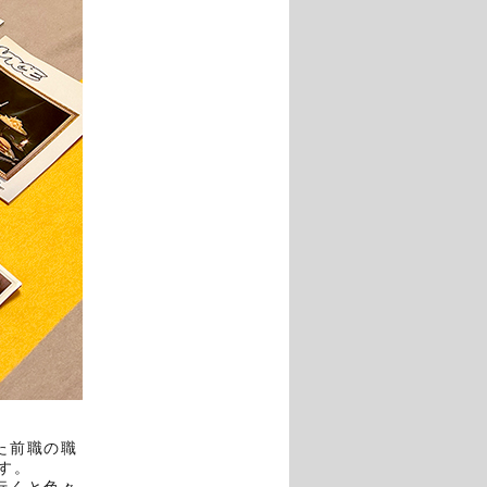
た前職の職
す。