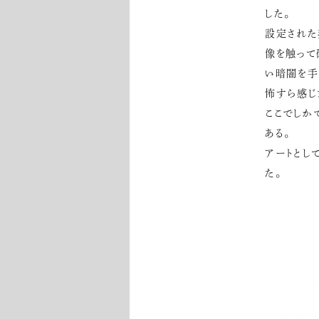
した。
設定された
像を触って
い暗闇を手
怖すら感じ
ここでしか
ある。
アートとし
た。