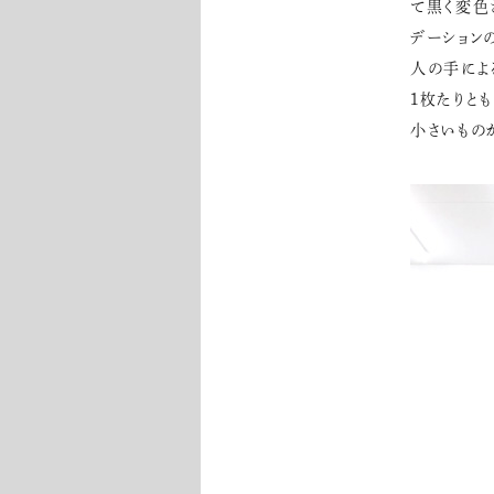
て黒く変色
デーション
人の手によ
1枚たりと
小さいもの