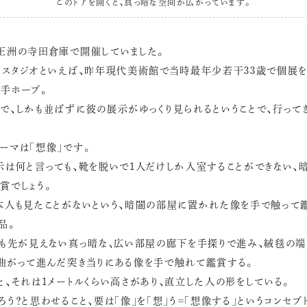
このドアを開くと、真っ暗な空間が広がっています。
王洲の寺田倉庫で開催していました。
・スタジオといえば、昨年現代美術館で当時最年少若干33歳で個展
手ホープ。
で、しかも並ばずに彼の展示がゆっくり見られるということで、行ってき
ーマは「想像」です。
示は何と言っても、靴を脱いで1人だけしか入室することができない、
賞でしょう。
本人も見たことがないという、暗闇の部屋に置かれた像を手で触って
品。
リも先が見えない真っ暗な、広い部屋の廊下を手探りで進み、絨毯の
曲がって進んだ突き当りにある像を手で触れて鑑賞する。
と、それは1メートルくらい高さがあり、直立した人の形をしている。
ろう？と思わせること、要は「像」を「想」う＝「想像する」というコンセプ