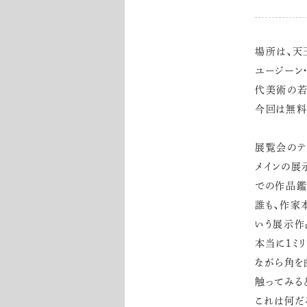
場所は、天
ユージーン
代美術の若
今回は無料
展覧会のテ
メインの展
での作品鑑
誰も、作家
いう展示作
本当に1ミ
ながら角を
触ってみる
これは何だ