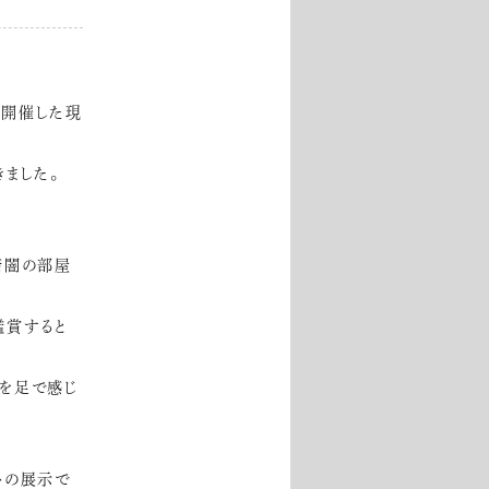
を開催した現
ました。
暗闇の部屋
鑑賞すると
端を足で感じ
トの展示で