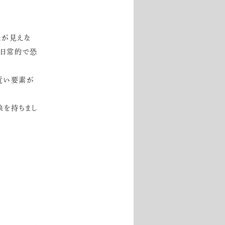
先が見えな
非日常的で恐
近い要素が
象を持ちまし