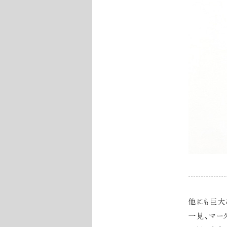
他にも巨大
一見、マー