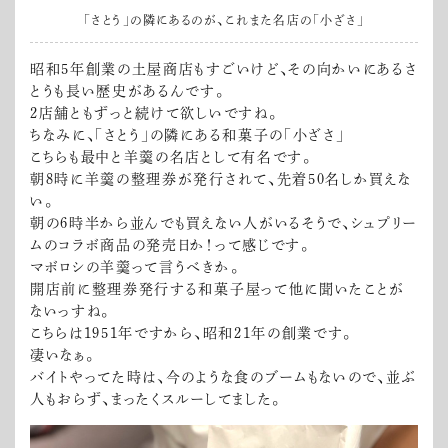
「さとう」の隣にあるのが、これまた名店の「小ざさ」
昭和5年創業の土屋商店もすごいけど、その向かいにあるさ
とうも長い歴史があるんです。
2店舗ともずっと続けて欲しいですね。
ちなみに、「さとう」の隣にある和菓子の「小ざさ」
こちらも最中と羊羹の名店として有名です。
朝8時に羊羹の整理券が発行されて、先着50名しか買えな
い。
朝の6時半から並んでも買えない人がいるそうで、シュプリー
ムのコラボ商品の発売日か！って感じです。
マボロシの羊羹って言うべきか。
開店前に整理券発行する和菓子屋って他に聞いたことが
ないっすね。
こちらは1951年ですから、昭和21年の創業です。
凄いなぁ。
バイトやってた時は、今のような食のブームもないので、並ぶ
人もおらず、まったくスルーしてました。