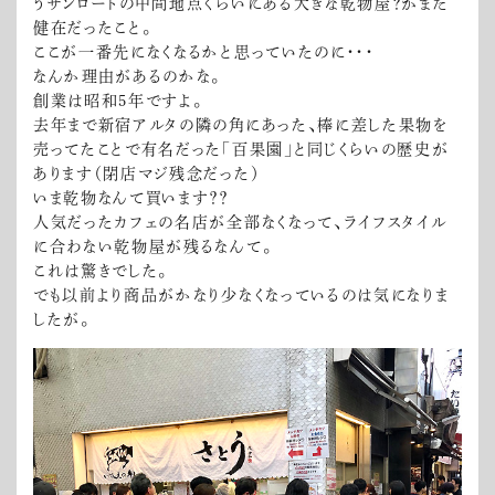
うサンロードの中間地点くらいにある大きな乾物屋？がまだ
健在だったこと。
ここが一番先になくなるかと思っていたのに・・・
なんか理由があるのかな。
創業は昭和5年ですよ。
去年まで新宿アルタの隣の角にあった、棒に差した果物を
売ってたことで有名だった「百果園」と同じくらいの歴史が
あります（閉店マジ残念だった）
いま乾物なんて買います？？
人気だったカフェの名店が全部なくなって、ライフスタイル
に合わない乾物屋が残るなんて。
これは驚きでした。
でも以前より商品がかなり少なくなっているのは気になりま
したが。