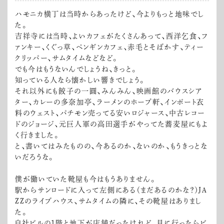
ハモニカ横丁は当時からあったけど、今よりもっと地味でし
た。
吉祥寺には当時、よいカフェがたくさんあって、西洋乞食、フ
ァンキー、くぐっ草、ペンギンカフェ、赤毛とそばかす、ティー
クリッパー、サムタイムなどなど。
でも今はもうないんでしょうね、きっと。
知っている人なら懐かしい響きでしょう。
それ以外にも餃子の一圓、みんみん、映画館のバウスシア
ター、カレーの多奈加亭、ラーメンのホープ軒、インポート衣
料のウェスト、パチモン売ってる安いロジャース、中古レコー
ドのジョージ、元巨人軍の高田選手がやってた蕎麦屋にもよ
く行きました。
と、書いてはみたものの、今あるのか、ないのか、もうきっとな
いだろうな。
僕が働いていた靴屋も今はもうありません。
駅からサンロードに入って左側にある（まだあるのかな？）JA
ZZのライブハウス、サムタイムの隣に、その靴屋はありまし
た。
自社ビルの1階と地下が店舗だったけれど、見に行ったらビ