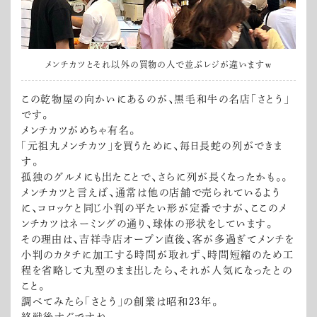
メンチカツとそれ以外の買物の人で並ぶレジが違いますw
この乾物屋の向かいにあるのが、黒毛和牛の名店「さとう」
です。
メンチカツがめちゃ有名。
「元祖丸メンチカツ」を買うために、毎日長蛇の列ができま
す。
孤独のグルメにも出たことで、さらに列が長くなったかも。。
メンチカツと言えば、通常は他の店舗で売られているよう
に、コロッケと同じ小判の平たい形が定番ですが、ここのメ
ンチカツはネーミングの通り、球体の形状をしています。
その理由は、吉祥寺店オープン直後、客が多過ぎてメンチを
小判のカタチに加工する時間が取れず、時間短縮のため工
程を省略して丸型のまま出したら、それが人気になったとの
こと。
調べてみたら「さとう」の創業は昭和23年。
終戦後すぐですね。