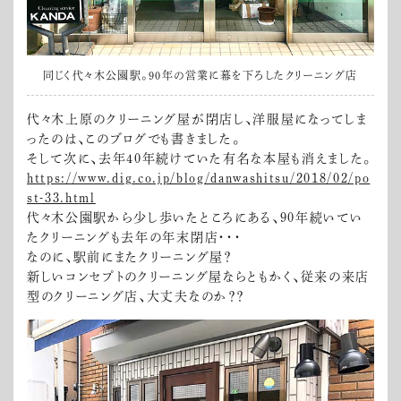
同じく代々木公園駅。90年の営業に幕を下ろしたクリーニング店
代々木上原のクリーニング屋が閉店し、洋服屋になってしま
ったのは、このブログでも書きました。
そして次に、去年40年続けていた有名な本屋も消えました。
https://www.dig.co.jp/blog/danwashitsu/2018/02/po
st-33.html
代々木公園駅から少し歩いたところにある、90年続いてい
たクリーニングも去年の年末閉店・・・
なのに、駅前にまたクリーニング屋？
新しいコンセプトのクリーニング屋ならともかく、従来の来店
型のクリーニング店、大丈夫なのか？？