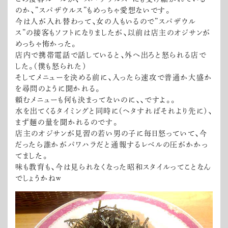
のか、”スパザウルス”もめっちゃ愛想ないです。
今は人が入れ替わって、女の人もいるので”スパザウル
ス”の接客もソフトになりましたが、以前は店主のオジサンが
めっちゃ怖かった。
店内で携帯電話で話していると、外へ出ろと怒られる店で
した。（僕も怒られた）
そしてメニューを決める前に、入ったら速攻で普通か大盛か
を尋問のように聞かれる。
頼むメニューも何も決まってないのに、、ですよ。。
水を出てくるタイミングと同時に（ヘタすればそれより先に）、
まず麺の量を聞かれるのです。
店主のオジサンが見習の若い男の子に毎日怒っていて、今
だったら誰かがパワハラだと通報するレベルの圧がかかっ
てました。
味も教育も、今は見られなくなった昭和スタイルってことなん
でしょうかねw