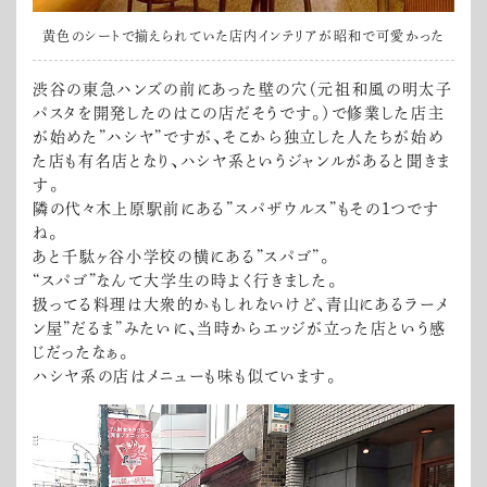
黄色のシートで揃えられていた店内インテリアが昭和で可愛かった
渋谷の東急ハンズの前にあった壁の穴（元祖和風の明太子
パスタを開発したのはこの店だそうです。）で修業した店主
が始めた”ハシヤ”ですが、そこから独立した人たちが始め
た店も有名店となり、ハシヤ系というジャンルがあると聞きま
す。
隣の代々木上原駅前にある”スパザウルス”もその１つです
ね。
あと千駄ヶ谷小学校の横にある”スパゴ”。
“スパゴ”なんて大学生の時よく行きました。
扱ってる料理は大衆的かもしれないけど、青山にあるラーメ
ン屋”だるま”みたいに、当時からエッジが立った店という感
じだったなぁ。
ハシヤ系の店はメニューも味も似ています。