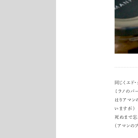
同じくエド
ミラノのパ
はりアマン
いますが）
死ぬまで忘
（アマンの