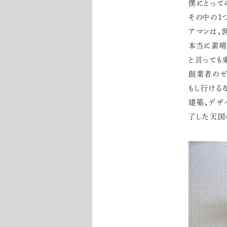
僕にとって
その中の１
アマンは、
本当に素晴
と言っても
創業者のゼ
もし行ける
建築、デザ
了した天国