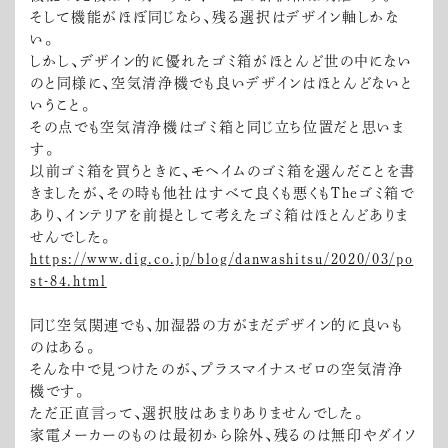
そして機能がほぼ同じなら、残る選択はデザイン軸しかな
い。
しかし、デザイン的に優れたゴミ箱がほとんど世の中にない
のと同様に、空気清浄機でも良いデザインはほとんどないと
いうこと。
その点でも空気清浄機はゴミ箱と同じ立ち位置だと思いま
す。
以前ゴミ箱を買うときに、モヘイムのゴミ箱を選んだことを書
きましたが、その時も他社はすべて良くも悪くもTheゴミ箱で
あり、インテリアを前提として考えたゴミ箱はほとんどありま
せんでした。
https://www.dig.co.jp/blog/danwashitsu/2020/03/po
st-84.html
同じ空気関連でも、加湿器の方がまだデザイン的に良いも
のはある。
そんな中で見つけたのが、プラスマイナスゼロの空気清浄
機です。
ただ正直言って、選択肢はあまりありませんでした。
家電メーカーのものは最初から除外、残るのは無印やダイソ