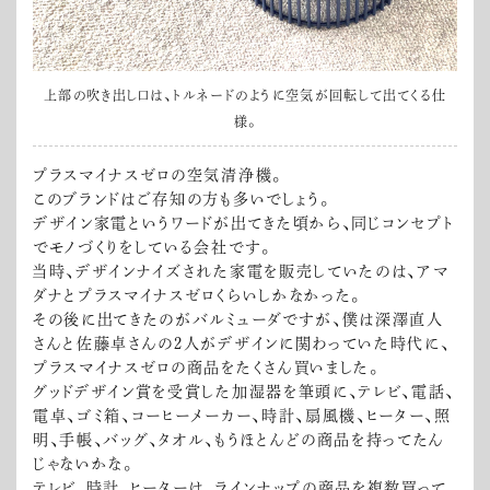
上部の吹き出し口は、トルネードのように空気が回転して出てくる仕
様。
プラスマイナスゼロの空気清浄機。
このブランドはご存知の方も多いでしょう。
デザイン家電というワードが出てきた頃から、同じコンセプト
でモノづくりをしている会社です。
当時、デザインナイズされた家電を販売していたのは、アマ
ダナとプラスマイナスゼロくらいしかなかった。
その後に出てきたのがバルミューダですが、僕は深澤直人
さんと佐藤卓さんの2人がデザインに関わっていた時代に、
プラスマイナスゼロの商品をたくさん買いました。
グッドデザイン賞を受賞した加湿器を筆頭に、テレビ、電話、
電卓、ゴミ箱、コーヒーメーカー、時計、扇風機、ヒーター、照
明、手帳、バッグ、タオル、もうほとんどの商品を持ってたん
じゃないかな。
テレビ、時計、ヒーターは、ラインナップの商品を複数買って