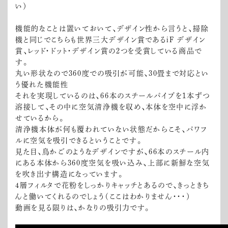
い）
機能的なことは置いておいて、デザイン性から言うと、掃除
機と同じでこちらも世界三大デザイン賞であるiF デザイン
賞、レッド・ドット・デザイン賞の2つを受賞している商品で
す。
丸い形状なので360度での吸引が可能、30畳まで対応とい
う優れた機能性
それを実現しているのは、66本のスチールパイプを1本ずつ
溶接して、その中に空気清浄機を収め、本体を空中に浮か
せているから。
清浄機本体が何も覆われていない状態だからこそ、パワフ
ルに空気を吸引できるということです。
見た目、鳥かごのようなデザインですが、66本のスチール内
にある本体から360度空気を吸い込み、上部に新鮮な空気
を吹き出す構造になっています。
4層フィルタで花粉をしっかりキャッチとあるので、きっときち
んと働いてくれるのでしょう（ここはわかりません・・・）
動画を見る限りは、かなりの吸引力です。