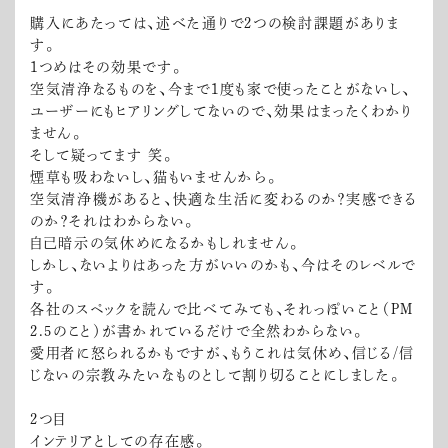
購入にあたっては、述べた通りで2つの検討課題がありま
す。
１つめはその効果です。
空気清浄なるものを、今まで1度も家で使ったことがないし、
ユーザーにもヒアリングしてないので、効果はまったくわかり
ません。
そして疑ってます 笑。
煙草も吸わないし、猫もいませんから。
空気清浄機があると、快適な生活に変わるのか？実感できる
のか？それはわからない。
自己暗示の気休めになるかもしれません。
しかし、ないよりはあった方がいいのかも、今はそのレベルで
す。
各社のスペックを読んで比べてみても、それっぽいこと（PM
2.5のこと）が書かれているだけで全然わからない。
愛用者に怒られるかもですが、もうこれは気休め、信じる/信
じないの宗教みたいなものとして割り切ることにしました。
2つ目
インテリアとしての存在感。