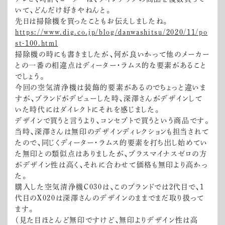
いて、どんだけ好きやねんと。
先日は掃除機を買ったこともお伝えしましたね。
https://www.dig.co.jp/blog/danwashitsu/2020/11/po
st-100.html
掃除機の時にも書きましたが、何が良いかって他のメーカー
との一番の相違点はディーター・ラムス的な要素があること
でしょう。
今回の空気清浄機は装飾的要素があるのでちょっと違いま
すが、ブランドがデビューした時、深澤さんがデザインして
いた時代にはダイレクトにそれを感じました。
デザインで買うと言うより、コンセプトで買うという商品です。
当時、深澤さんは無印のデザインディレクションも担当されて
たので、同じくディーター・ラムス的要素を打ち出し始めてい
た無印との類似点はありましたが、プラスマイナスゼロの方
がデザイン性は高く、それに合わせて価格も無印より高かっ
た。
購入した空気清浄機C030は、このブランドでは2代目で、1
代目のX020は深澤さんのデザインのままでまだ取り扱って
ます。
（見た目ほとんど無印ですけど、無印よりデザイン性は高